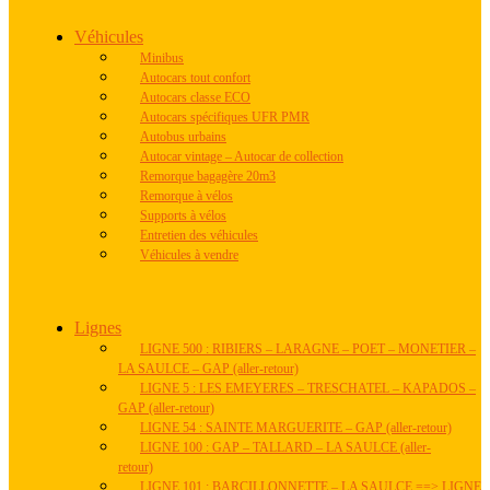
Véhicules
Minibus
Autocars tout confort
Autocars classe ECO
Autocars spécifiques UFR PMR
Autobus urbains
Autocar vintage – Autocar de collection
Remorque bagagère 20m3
Remorque à vélos
Supports à vélos
Entretien des véhicules
Véhicules à vendre
Lignes
LIGNE 500 : RIBIERS – LARAGNE – POET – MONETIER –
LA SAULCE – GAP (aller-retour)
LIGNE 5 : LES EMEYERES – TRESCHATEL – KAPADOS –
GAP (aller-retour)
LIGNE 54 : SAINTE MARGUERITE – GAP (aller-retour)
LIGNE 100 : GAP – TALLARD – LA SAULCE (aller-
retour)
LIGNE 101 : BARCILLONNETTE – LA SAULCE ==> LIGNE