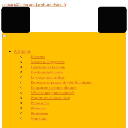
contact@autocars-jacob-tourisme.fr
A Propos
Historique
Services & Engagements
Législation des transports
Développement durable
Le voyage sans handicap
Remorques et transport de vélos & trotinettes
Equipements sur routes glissantes
Véhicules très grandes capacités
Plaquette des Autocars Jacob
Photos rétros
Références
Recrutement
Nous situer