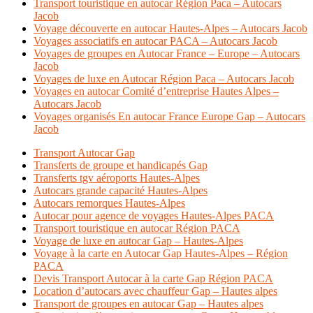
Transport touristique en autocar Région Paca – Autocars
Jacob
Voyage découverte en autocar Hautes-Alpes – Autocars Jacob
Voyages associatifs en autocar PACA – Autocars Jacob
Voyages de groupes en Autocar France – Europe – Autocars
Jacob
Voyages de luxe en Autocar Région Paca – Autocars Jacob
Voyages en autocar Comité d’entreprise Hautes Alpes –
Autocars Jacob
Voyages organisés En autocar France Europe Gap – Autocars
Jacob
Transport Autocar Gap
Transferts de groupe et handicapés Gap
Transferts tgv aéroports Hautes-Alpes
Autocars grande capacité Hautes-Alpes
Autocars remorques Hautes-Alpes
Autocar pour agence de voyages Hautes-Alpes PACA
Transport touristique en autocar Région PACA
Voyage de luxe en autocar Gap – Hautes-Alpes
Voyage à la carte en Autocar Gap Hautes-Alpes – Région
PACA
Devis Transport Autocar à la carte Gap Région PACA
Location d’autocars avec chauffeur Gap – Hautes alpes
Transport de groupes en autocar Gap – Hautes alpes