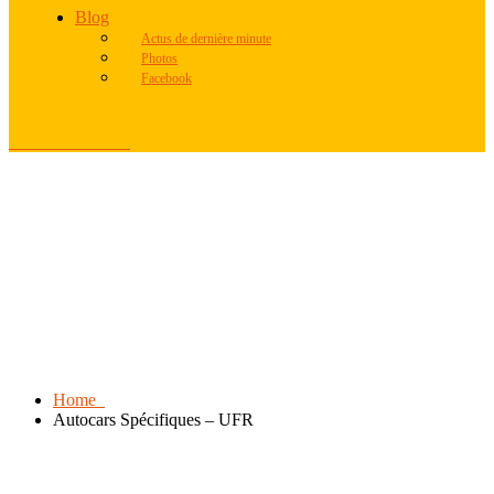
Blog
Actus de dernière minute
Photos
Facebook
04 92 51 22 39
Home
Autocars Spécifiques – UFR
Autocars Spécifiques –