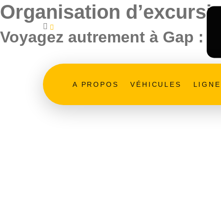
Organisation d’excursi
contact@autocars-jacob-tourisme.fr
Voyagez autrement à Gap : l
A PROPOS
VÉHICULES
LIGN