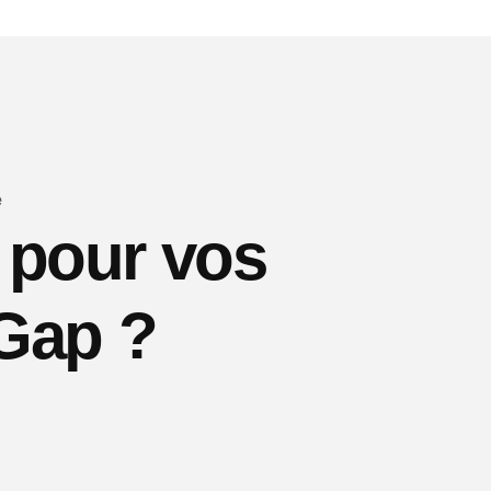
e
r pour vos
 Gap ?