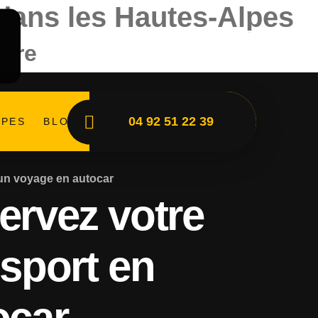
 dans les Hautes-Alpes
sure
04 92 51 22 39
PES
BLOG
n voyage en autocar
ervez votre
nsport en
ocar