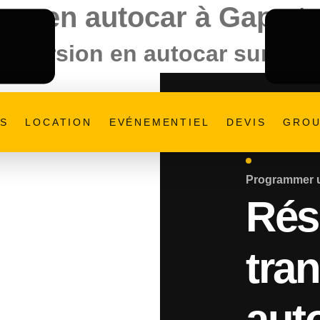
ons en autocar à Gap et
’excursion en autocar sur me
ES
LOCATION
EVÉNEMENTIEL
DEVIS
GROU
Programmer u
Rés
tra
aut