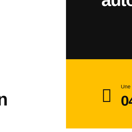
Une 
n
0