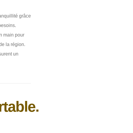
quillité grâce
besoins.
n main pour
de la région.
ssurent un
table.