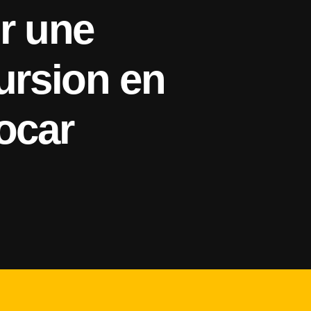
r une
ursion en
ocar