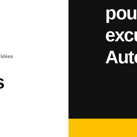
pou
exc
Aut
’idées
s