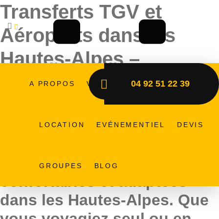
Transferts TGV et
contact@autocars-jacob-tourisme.fr
Aéroports dans les
Hautes-Alpes –
Autocars Jacob
04 92 51 22 39
A PROPOS
VÉHICULES
LIGNES
Avec Autocars Jacob
Tourisme, profitez de
LOCATION
EVÉNEMENTIEL
DEVIS
solutions de transferts TGV
et aéroports fiables,
GROUPES
BLOG
confortables et adaptées
dans les Hautes-Alpes. Que
vous voyagiez seul ou en