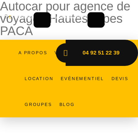
Autocar pour agence de
voyages Hautes-Alpes
contact@autocars-jacob-tourisme.fr
PACA
Transport en autocar pour
04 92 51 22 39
A PROPOS
VÉHICULES
LIGNES
agences de voyages à Gap,
Hautes-Alpes et PACA
LOCATION
EVÉNEMENTIEL
DEVIS
GROUPES
BLOG