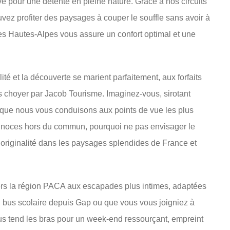
êvé pour une détente en pleine nature. Grâce à nos circuits
ez profiter des paysages à couper le souffle sans avoir à
des Hautes-Alpes vous assure un confort optimal et une
té et la découverte se marient parfaitement, aux forfaits
ous choyer par Jacob Tourisme. Imaginez-vous, sirotant
t que nous vous conduisons aux points de vue les plus
e noces hors du commun, pourquoi ne pas envisager le
’originalité dans les paysages splendides de France et
vers la région PACA aux escapades plus intimes, adaptées
n bus scolaire depuis Gap ou que vous vous joigniez à
s tend les bras pour un week-end ressourçant, empreint