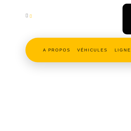
contact@autocars-jacob-tourisme.fr
A PROPOS
VÉHICULES
LIGN