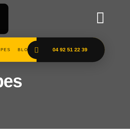
04 92 51 22 39
PES
BLOG
pes