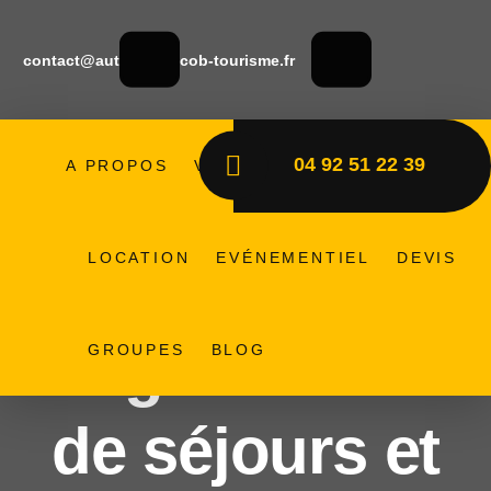
contact@autocars-jacob-tourisme.fr
04 92 51 22 39
A PROPOS
VÉHICULES
LIGNES
Home
LOCATION
EVÉNEMENTIEL
DEVIS
Organisation De Séjours Et Voyages En
Autocars En France Et À L’étranger
Organisation
GROUPES
BLOG
de séjours et