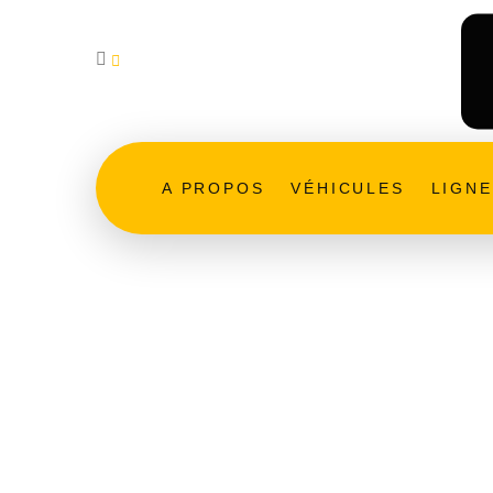
contact@autocars-jacob-tourisme.fr
A PROPOS
VÉHICULES
LIGN