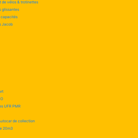
 de vélos & trotinettes
 glissantes
 capacités
s Jacob
rt
CO
ues UFR PMR
Autocar de collection
re 20m3