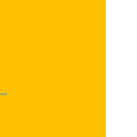
04 92 51 22 39
our)